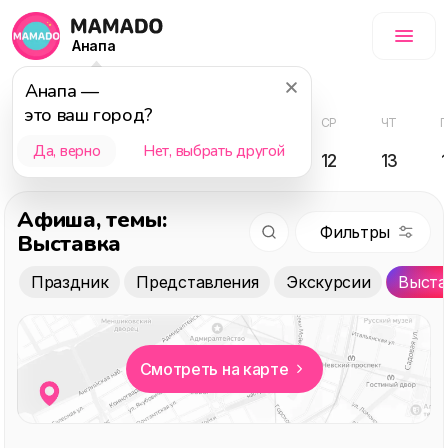
Анапа
Август
Анапа
—
это ваш город?
ПТ
СБ
ВС
ПН
ВТ
СР
ЧТ
Да, верно
Нет, выбрать другой
07
08
09
10
11
12
13
Афиша
, темы:
Выставка
Праздник
Представления
Экскурсии
Выста
Смотреть на карте