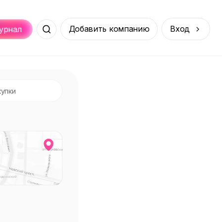
Добавить компанию
Вход
урнал
Места
Услуги
Онлайн
порт
Покупки