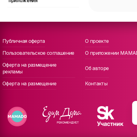
приложения
Комната матери и
РАС (Расстройства
ребенка
аутистического
спектра)
Заезд с коляской
Место для
велосипедов
Публичная оферта
О проекте
Место для коляски
Пользовательское соглашение
О приложении MAMA
Рядом детский центр
Оферта на размещение
С детским уголком
Об авторе
рекламы
С детской тележкой
Оферта на размещение
Контакты