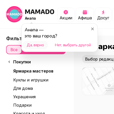
Акции
Афиша
Досуг
Анапа
Анапа
—
это ваш город?
Фильтры
Ярмарк
Да, верно
Нет, выбрать другой
Все
Офлайн
Онлайн
Выбор редакц
Покупки
Ярмарка мастеров
Куклы и игрушки
Для дома
Украшения
Подарки
Красота и уход