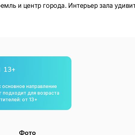
мль и центр города. Интерьер зала удивит
ледних модных тенденциях с большим 
ированных элементов. Большой просторный
. Любителей веселья и шумных компаний в 
 где комфортно размеситься за удобным бо
 с детьми обустроен детский уголок с 
13+
с основное направление
г подходит для возраста
тителей: от 13+
Фото