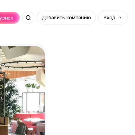
Добавить компанию
Вход
урнал
Места
Услуги
Онлайн
порт
Покупки