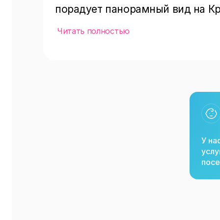
порадует панорамный вид на Кре
стилем LOFT выполненный в пос
Читать полностью
количеством дерева и металлиз
свободно размешает 140 персон
ресторане «Паста Пицца» есть,
столом. Для комфортного отдыха
разнообразными игрушками.
У на
услу
посе