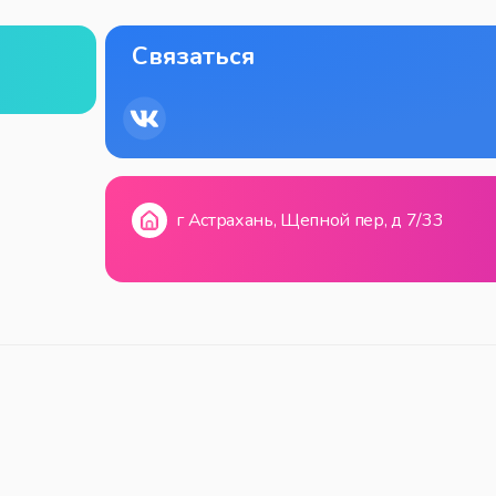
Связаться
г Астрахань, Щепной пер, д 7/33