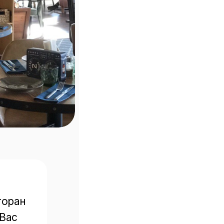
оран 
Вас 