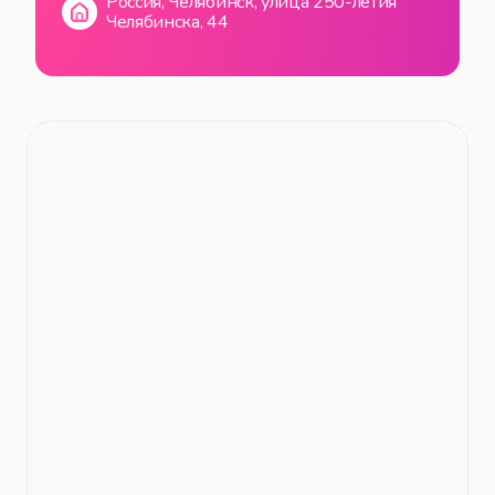
Россия, Челябинск, улица 250-летия
ПТ
07:00
—
19:00
Челябинска, 44
СБ
07:00
—
19:00
ВС
07:00
—
19:00