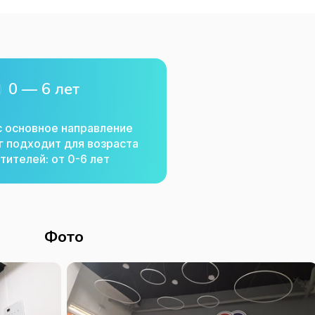
0 — 6 лет
с основное направление
г подходит для возраста
тителей: от 0-6 лет
Фото