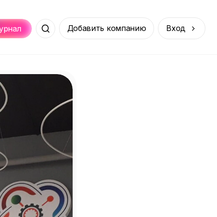
Добавить компанию
Вход
урнал
Места
Услуги
Онлайн
порт
Покупки