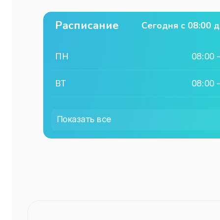
Расписание
Сегодня с
08:00
д
ПН
08:00
ВТ
08:00
СР
08:00
Показать все
ЧТ
08:00
ПТ
08:00
СБ
08:00
ВС
08:00