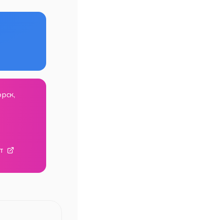
орск,
т