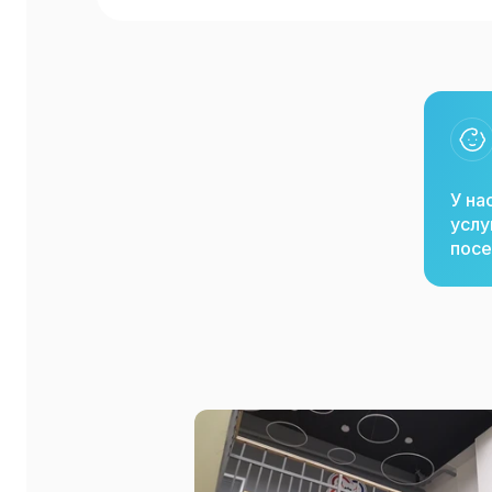
У на
услу
посе