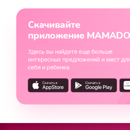
Скачивайте
приложение MAMAD
Здесь вы найдете еще больше
интересных предложений и мест дл
себя и ребенка