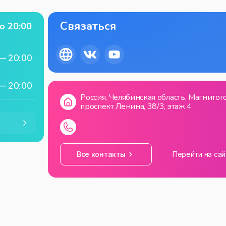
Связаться
о
20:00
—
20:00
—
20:00
Россия, Челябинская область, Магнитог
проспект Ленина, 38/3, этаж 4
—
20:00
—
20:00
Все контакты
Перейти на сай
—
20:00
—
20:00
—
20:00