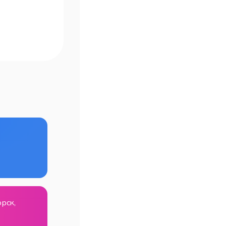
орск,