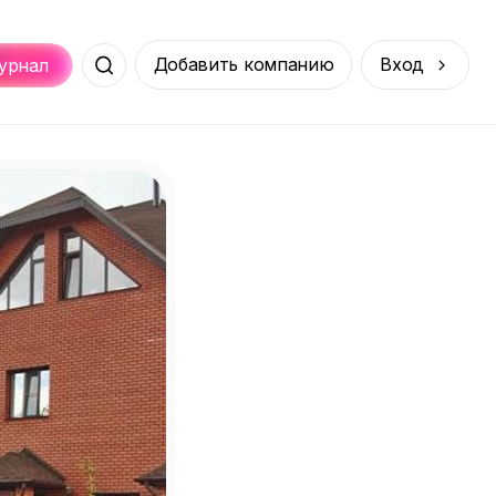
Добавить компанию
Вход
урнал
Места
Услуги
Онлайн
порт
Покупки