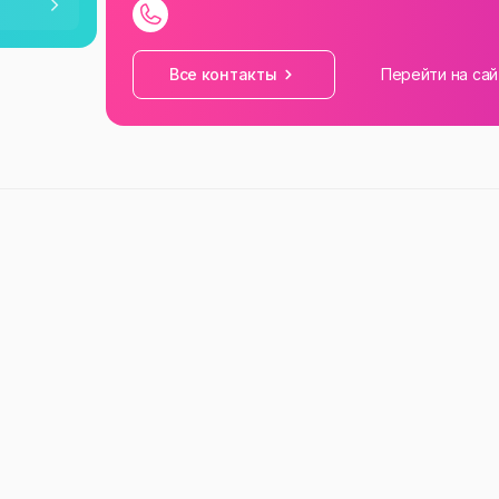
—
23:59
Все контакты
Перейти на сай
—
23:59
—
23:59
—
23:59