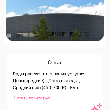
О нас
Рады рассказать о наших услугах:  
Цены(средние) , Доставка еды , 
Средний счёт(450–700 ₽) , Еда 
навынос , Количество столов в зале 
Читать полностью
для посадки(от 2) , Специальное 
меню(гриль) , Киоски 