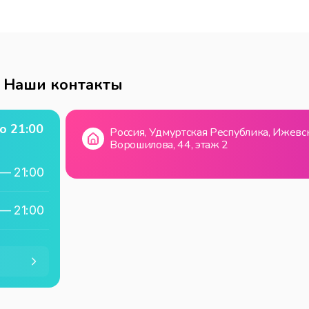
Наши контакты
о
21:00
Россия, Удмуртская Республика, Ижевск
Ворошилова, 44, этаж 2
—
21:00
—
21:00
—
21:00
—
21:00