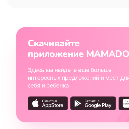
Скачивайте
приложение MAMAD
Здесь вы найдете еще больше
интересных предложений и мест дл
себя и ребенка