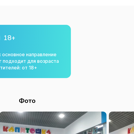
18+
с основное направление
г подходит для возраста
тителей: от 18+
Фото