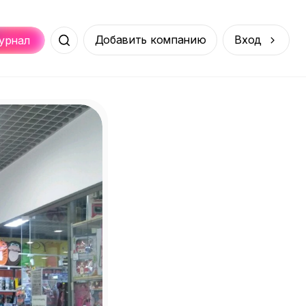
Добавить компанию
Вход
урнал
Места
Услуги
Онлайн
порт
Покупки