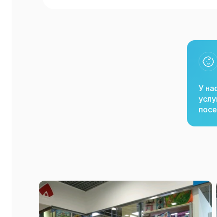
У на
услу
посе