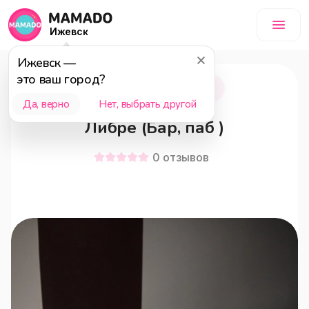
Ижевск
Ижевск
—
это ваш город?
Ижевск
18+
Да, верно
Нет, выбрать другой
Либре (Бар, паб )
0
отзывов