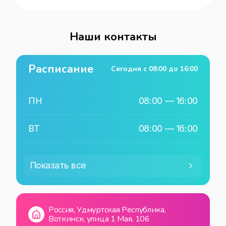
Наши контакты
Расписание
Сегодня с
08:00
до
16:00
ПН
08:00
—
16:00
ВТ
08:00
—
16:00
СР
08:00
—
16:00
Показать все
ЧТ
08:00
—
16:00
Россия, Удмуртская Республика,
ПТ
08:00
—
16:00
Воткинск, улица 1 Мая, 106