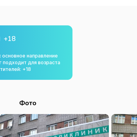
+18
с основное направление
г подходит для возраста
тителей: +18
Фото