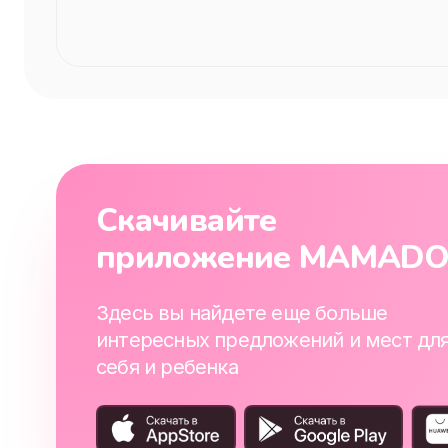
Скачивайте
приложение MAMAD
Здесь вы найдете еще больше
интересных предложений и мест дл
себя и ребенка