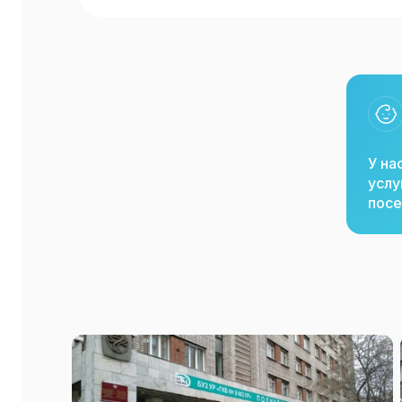
У на
услу
посе