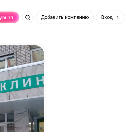
Добавить компанию
Вход
урнал
Места
Услуги
Онлайн
порт
Покупки