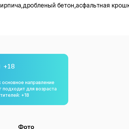
кирпича,дробленый бетон,асфальтная крошка
й , Винтовые сваи , Гидроизоляция фундаме
и , Газобетон , Доставка товара Бетон, бет
 , нерудные материалы , ЖБИ , 
ные работы
+18
с основное направление
г подходит для возраста
тителей: +18
Фото