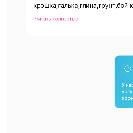
крошка,галька,глина,грунт,бой 
Полистиролбетон , Оплата карто
Читать полностью
, Керамзитные блоки , Шлакоблок
изделия , стройматериалы оптом
специализированные строитель
У на
услу
посе