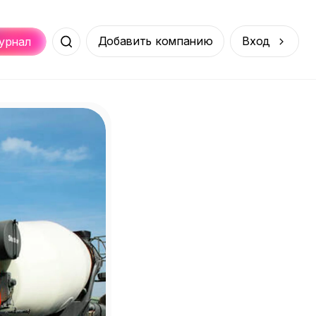
Добавить компанию
Вход
урнал
Места
Услуги
Онлайн
порт
Покупки