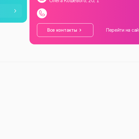
Олега Кошевого, 20, 1
—
23:59
—
23:59
Все контакты
Перейти на сай
—
23:59
—
23:59
—
23:59