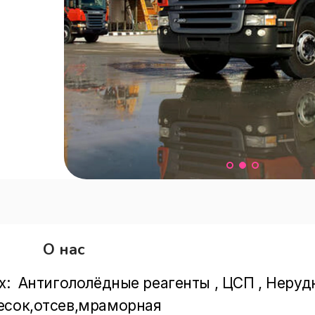
О нас
х:  Антигололёдные реагенты , ЦСП , Неруд
есок,отсев,мраморная 