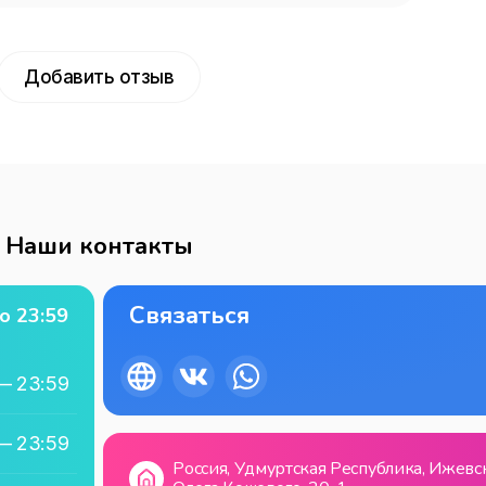
Добавить отзыв
Наши контакты
Связаться
о
23:59
—
23:59
—
23:59
Россия, Удмуртская Республика, Ижевск