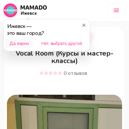
Ижевск
Ижевск
—
это ваш город?
Ижевск
18+
Да, верно
Нет, выбрать другой
Vocal Room (Курсы и мастер-
классы)
0
отзывов