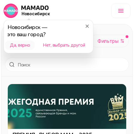
Новосибирск
Новосибирск
—
Бизнес
, темы:
это ваш город?
Развитие, Истории
Да, верно
Нет, выбрать другой
успеха