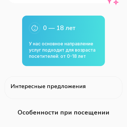
литературы для дошкольников, 
школьников, среднего, высшего и 
дополнительного 
0 — 18 лет
образования.Возможна бесплатная 
доставка по городу и области.
У нас основное направление
услуг подходит для возраста
посетителей: от 0-18 лет
Интересные предложения
Особенности при посещении