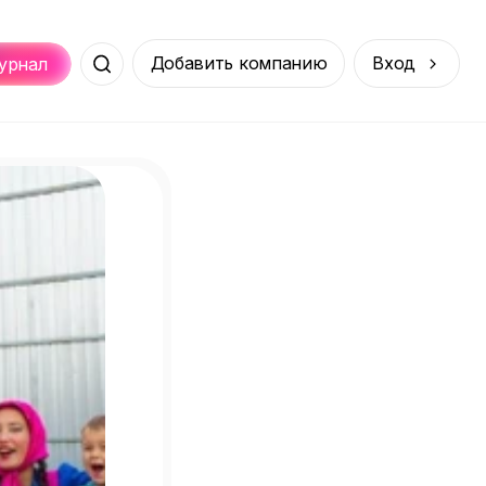
Добавить компанию
Вход
урнал
Места
Услуги
Онлайн
порт
Покупки