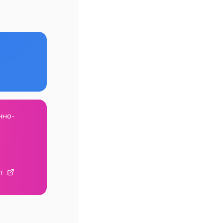
чно-
т