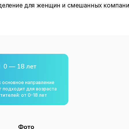
тделение для женщин и смешанных компаний
 человек), гостевые дома с баней и купелью
с мангалом, ресторан русской кухни, услу
др. В "Деревеньке" можно отметить день 
етский праздник (комплексная развлекател
0 — 18 лет
с основное направление
г подходит для возраста
тителей: от 0-18 лет
Фото