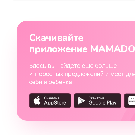
Скачивайте
приложение MAMAD
Здесь вы найдете еще больше
интересных предложений и мест дл
себя и ребенка