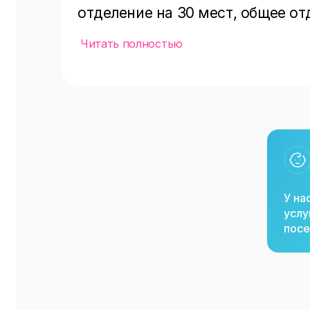
отделение на 30 мест, общее о
30 мест, отдельные номера (до 6
Читать полностью
также прилегающей территорией 
парильщиков, wi-fi, парковка и 
рождения ребенка или другой д
программа с анимацией).
У на
услу
посе