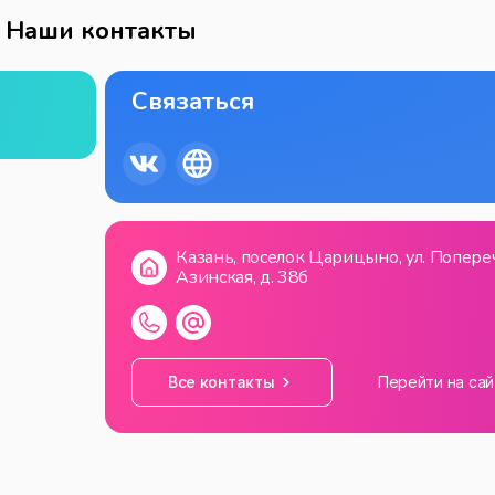
Наши контакты
Связаться
Казань, поселок Царицыно, ул. Попере
Азинская, д. 38б
Все контакты
Перейти на сай