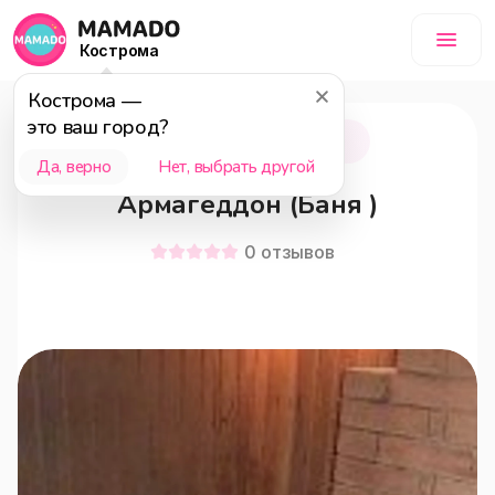
Кострома
Кострома
—
это ваш город?
Кострома
18+
Да, верно
Нет, выбрать другой
Армагеддон (Баня )
0
отзывов