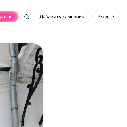
Добавить компанию
Вход
урнал
Места
Услуги
Онлайн
порт
Покупки