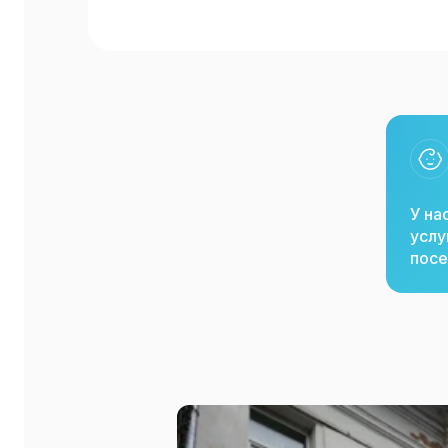
У на
услу
посе