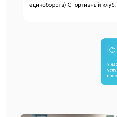
единоборств) Спортивный клуб,
У на
услу
посе