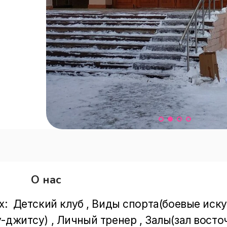
О нас
:  Детский клуб , Виды спорта(боевые иску
-джитсу) , Личный тренер , Залы(зал восто