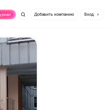
Добавить компанию
Вход
урнал
Места
Услуги
Онлайн
порт
Покупки