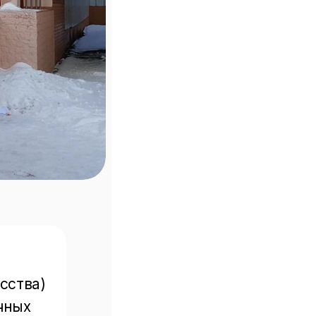
сства) 
чных 