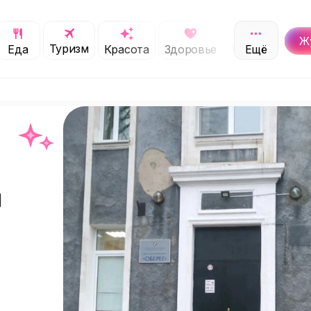
Ж
Туризм
Обучение
Еда
Красота
Здоровье
Ещё
С
й