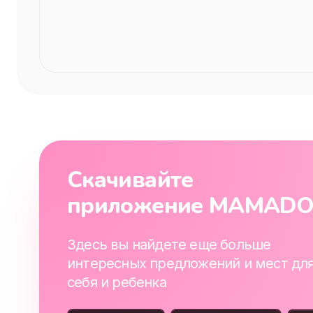
Скачивайте
приложение MAMAD
Здесь вы найдете еще больше
интересных предложений и мест дл
себя и ребенка