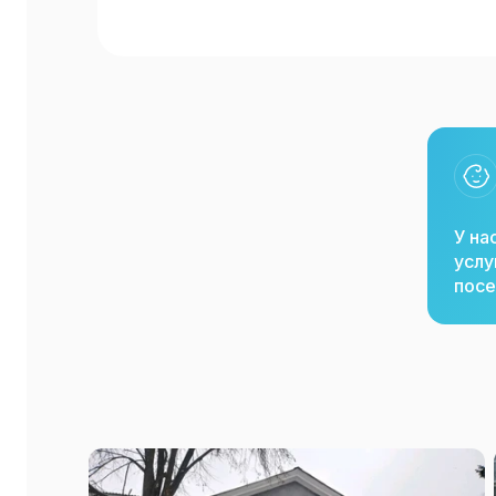
У на
услу
посе