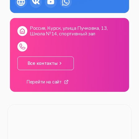
СБ
10:00
—
20:00
ВС
10:00
—
20:00
Россия, Курск, улица Пучковка, 13,
Школа №14, спортивный зал
Все контакты
Перейти на сайт