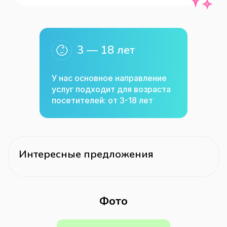
достижениям и никогда не 
останавливаются на достигнутом. 

3 — 18 лет
Здесь наши стремления сбываются! 
Равнодушных здесь нет! Каждый 
У нас основное направление
нацелен на результат и радуется ему, 
услуг подходит для возраста
как собственной победе и это 
посетителей: от 3-18 лет
прекрасно!”
Интересные предложения
Фото