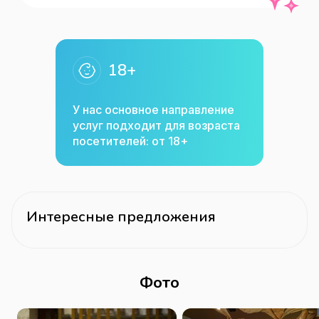
White Rabbit, затем работал с Жоаном 
Рока (шеф-поваром, обладателем 3х 
звезд «Мишлен»). В его меню классика 
18+
европейской кухни соседствует с 
авторскими блюдами.

У нас основное направление
Развлекаем, как можем!

услуг подходит для возраста
По средам и воскресеньям мы 
посетителей: от 18+
устраиваем кинопоказы.

А по четвергам — смеемся совместно 
с резидентами Time Stand Up. Ребята 
пользуются особой популярностью у 
Интересные предложения
публики, поэтому стол лучше 
бронировать заранее.

По выходным мы проводим 
Фото
вдохновляющие арт-бранчи и 
отдыхаем под живую музыку.
