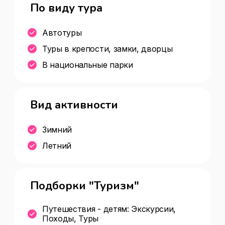
По виду тура
лучший вариант.
Автотуры
Туры в крепости, замки, дворцы
В национальные парки
Вид активности
Зимний
Летний
Подборки "Туризм"
Путешествия - детям: Экскурсии,
Походы, Туры