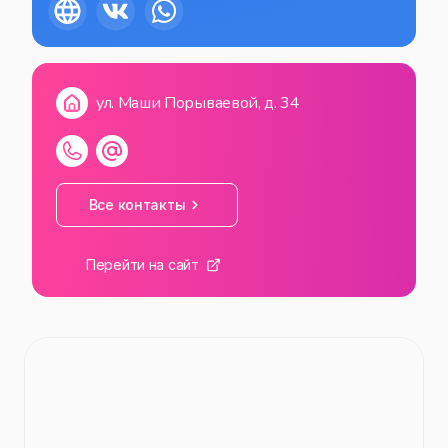
СБ
10:00
—
18:00
ВС
10:00
—
18:00
ул. Маши Порываевой, д. 34
Все контакты
Перейти на сайт