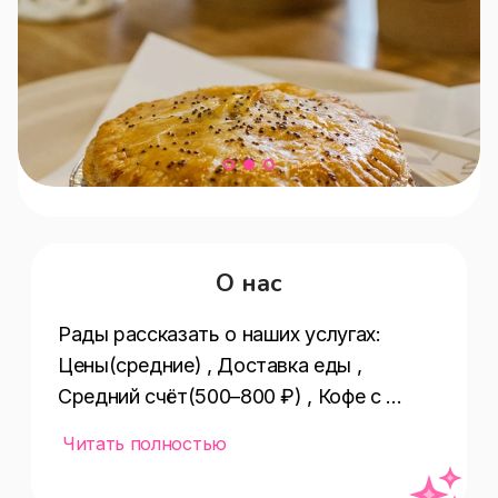
О нас
Рады рассказать о наших услугах:  
Цены(средние) , Доставка еды , 
Средний счёт(500–800 ₽) , Кофе с 
собой , Еда навынос , Типы 
Читать полностью
доставки(Яндекс.Еда) , Летняя 
веранда , Бизнес-ланч , Предзаказ 