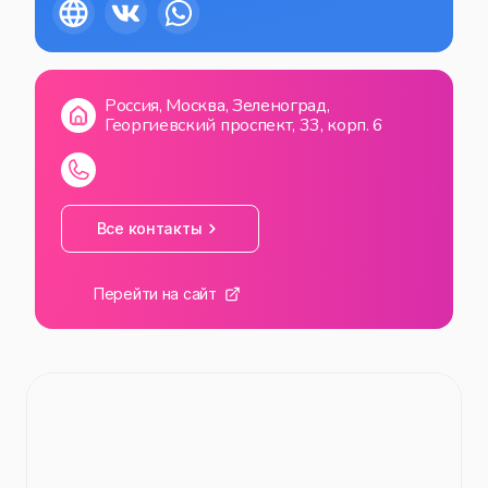
СБ
09:00
—
20:00
ВС
09:00
—
20:00
Россия, Москва, Зеленоград,
Георгиевский проспект, 33, корп. 6
Все контакты
Перейти на сайт