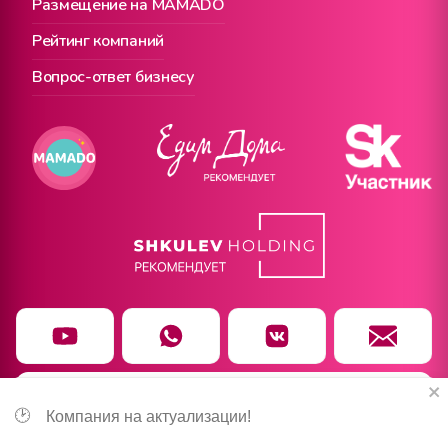
Размещение на MAMADO
Рейтинг компаний
Вопрос-ответ бизнесу
Сайт использует cookie. Нажимая «Принять»,
Чат заботы
Принять
вы соглашаетесь с
политикой
🕑
Компания на актуализации!
конфиденциальности