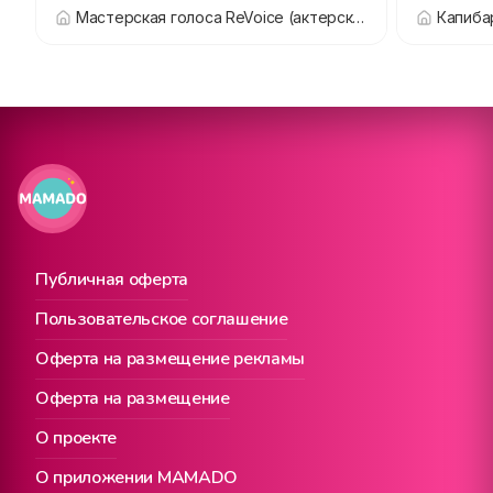
антикаф
Мастерская голоса ReVoice (актерское мастерство и вокал)
Капиба
Публичная оферта
Пользовательское соглашение
Оферта на размещение рекламы
Оферта на размещение
О проекте
О приложении MAMADO