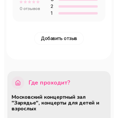
музыканты, но и настоящие актёры-
2
сказочники, которые оживляют 
0
отзывов
1
историю на ваших глазах, создавая на 
сцене удивительное аудиовизуальное 
действо.
Добавить отзыв
Где проходит?
Московский концертный зал
"Зарядье", концерты для детей и
взрослых