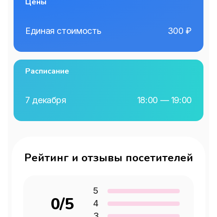
Ганса Христиана Андерсена с музыкой 
Цены
Вивальди, Чайковского и Грига.

Уникальное музыкально-
Единая стоимость
300
₽
театрализованное представление с 
авторской анимацией перенесёт вас на 
заснеженные просторы далёкого 
Расписание
Севера, где царят трескучие морозы, 
бушуют снежные бури, а сердца 
7 декабря
18:00 — 19:00
героев горят ярким пламенем даже в 
самые холодные дни.

Премьера спектакля состоялась в 
2024 году и в первый же свой сезон 
Рейтинг и отзывы посетителей
прошла с аншлагами на площадках 
разных городов России.

Театр классической музыки «Новая 
5
0
/5
4
сказка» — это не только виртуозные 
3