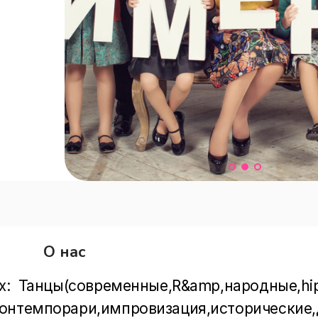
О нас
ах:  Танцы(современные,R&amp,народные,hi
контемпорари,импровизация,исторические,