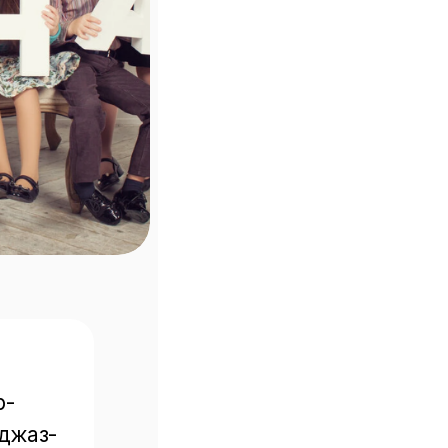
p-
джаз-