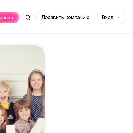
Добавить компанию
Вход
урнал
Места
Услуги
Онлайн
порт
Покупки