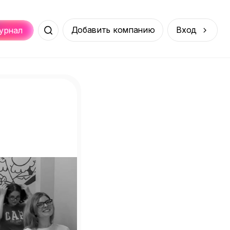
Добавить компанию
Вход
урнал
Места
Услуги
Онлайн
порт
Покупки