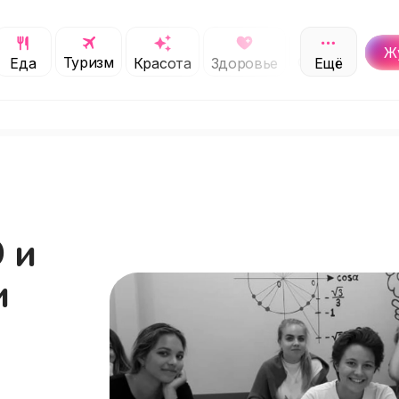
Ж
Туризм
Обучение
Еда
Красота
Здоровье
Ещё
С
 и
и