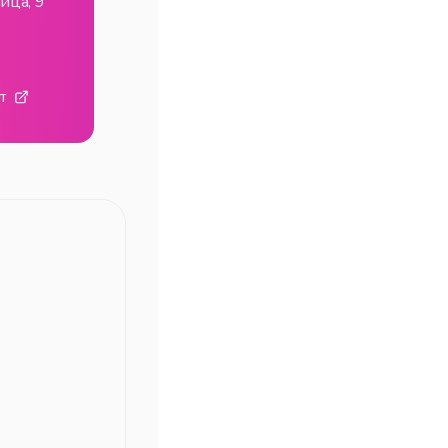
ица, 9
т