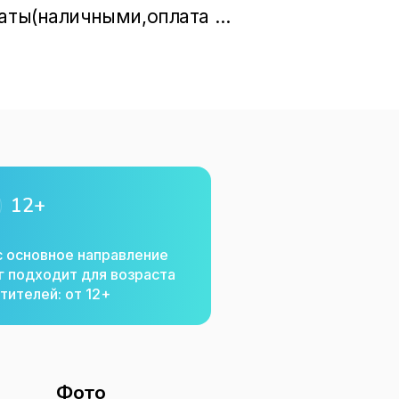
аты(наличными,оплата 
лайн занятия , Онлайн консультации Услуги
бразование , учебный центр
12+
с основное направление
г подходит для возраста
тителей: от 12+
Фото