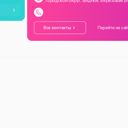
городской округ, Видное, Берёзовая ул
—
21:00
—
21:00
Все контакты
Перейти на сай
—
21:00
—
21:00
—
21:00