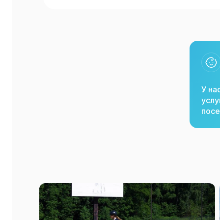
У на
услу
посе