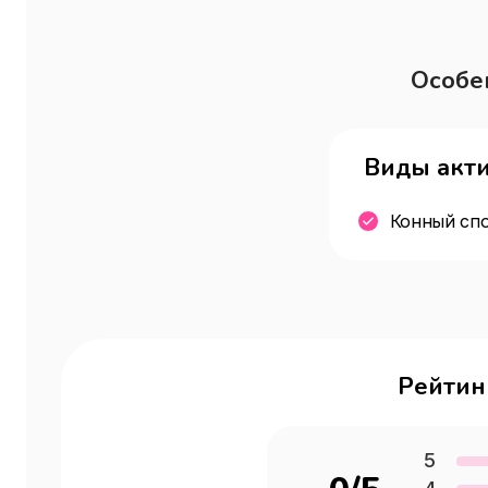
Особе
Виды акт
Конный сп
Рейтин
5