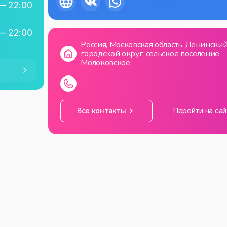
—
22:00
—
22:00
Россия, Московская область, Ленински
городской округ, сельское поселение
—
22:00
Молоковское
—
22:00
Все контакты
Перейти на сай
—
22:00
—
22:00
—
22:00