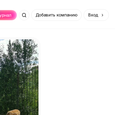
Добавить компанию
Вход
урнал
Места
Услуги
Онлайн
порт
Покупки