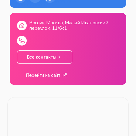
ВС
12:00
—
22:00
Россия, Москва, Малый Ивановский
переулок, 11/6с1
Все контакты
Перейти на сайт