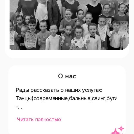
О нас
Рады рассказать о наших услугах:  
Танцы(современные,бальные,свинг,буги
-
вуги,танго,латина,бачата,хастл,хореогр
Читать полностью
афия,клубные,сальса,меренге,импровиз
ация,исторические,рок-н-