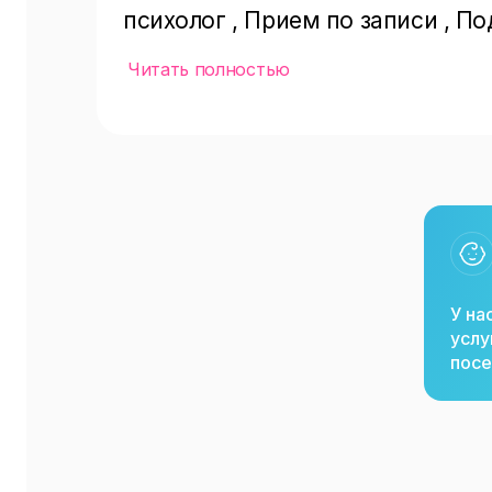
психолог , Прием по записи , По
оплаты(предоплата,наличными,оп
Читать полностью
специалисты(психолог) Психоло
центр
У на
услу
посе