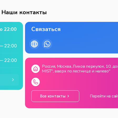
Наши контакты
Связаться
о
22:00
—
22:00
—
22:00
Россия, Москва, Лихов переулок, 10, 
MIST", вверх по лестнице и налево"
—
22:00
—
22:00
Все контакты
Перейти на сай
—
22:00