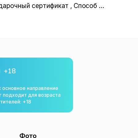
дарочный сертификат , Способ 
лата картой,безналичная,онлайн) , Врачи 
гическая служба , семейный психологическ
+18
с основное направление
г подходит для возраста
тителей: +18
Фото