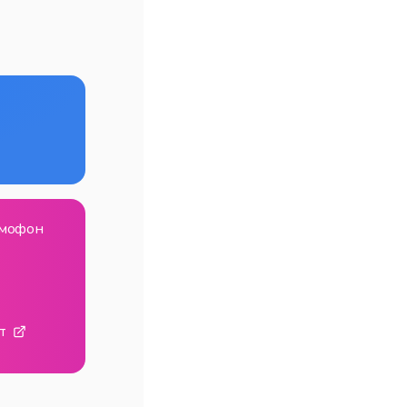
домофон
т