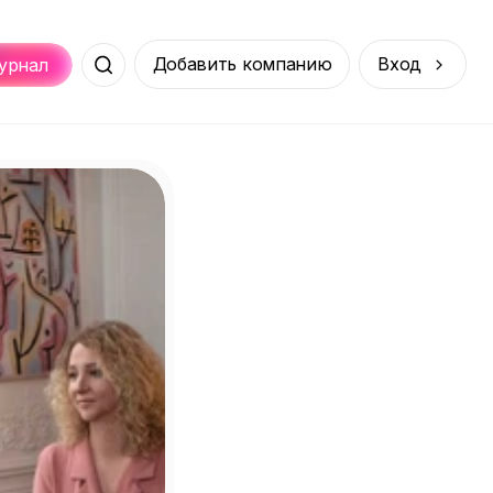
Добавить компанию
Вход
урнал
Места
Услуги
Онлайн
порт
Покупки