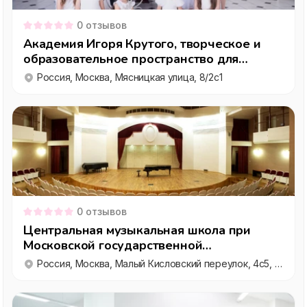
0
отзывов
Академия Игоря Крутого, творческое и
образовательное пространство для
обучения детей и взрослых
Россия, Москва, Мясницкая улица, 8/2с1
0
отзывов
Центральная музыкальная школа при
Московской государственной
консерватории им. П. И. Чайковского
Россия, Москва, Малый Кисловский переулок, 4с5, эт. 1-2
(Музыкальное образование)