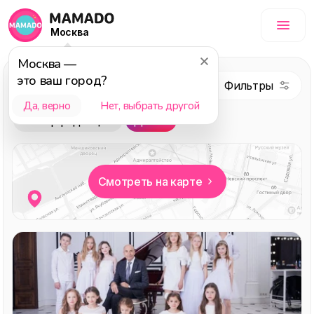
Москва
Москва
—
Обучение
, темы:
это ваш город?
Детям
Да, верно
Нет, выбрать другой
Выбор редакции
Детям
Смотреть на карте