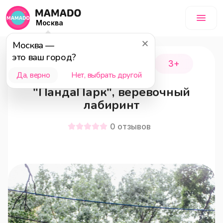
Москва
Москва
—
это ваш город?
городской округ Истра
3+
Да, верно
Нет, выбрать другой
"ПандаПарк", веревочный
лабиринт
0
отзывов