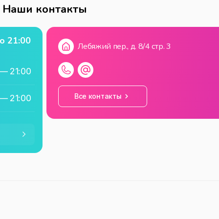
Наши контакты
о
21:00
Лебяжий пер., д. 8/4 стр. 3
—
21:00
Все контакты
—
21:00
—
21:00
—
21:00
—
21:00
—
21:00