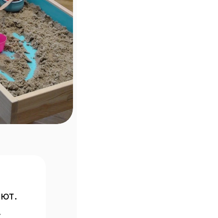
ют.


