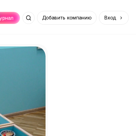
Добавить компанию
Вход
урнал
Места
Услуги
Онлайн
порт
Покупки