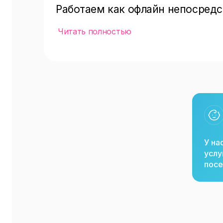
Работаем как офлайн непосредст
тех семей, кто не проживает в М
Читать полностью
Так же мы делимся уникальными
Наши онлайн-продукты созданы
психологии, аналитической псих
песочной терапии, коучинг.
У на
услу
посе