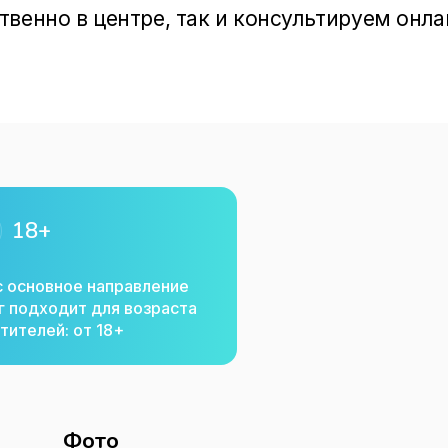
венно в центре, так и консультируем онлай
оскве.

 знаниями и опытом в формате онлайн-кур
 профессионалами в сфере клинической 
ологии, семейной терапии, игровой, арт и 
18+
с основное направление
г подходит для возраста
тителей: от 18+
Фото