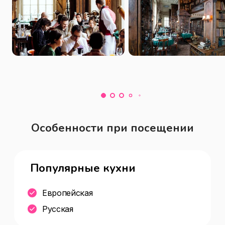
обеды.

Утонченный и оригинальный вид блюд.

Богатая винная карта.

Сезонные коктейли.

Проводим мероприятия.

На любой ваш праздник можно 
заказать наш торт.
Особенности при посещении
Популярные кухни
Европейская
Русская