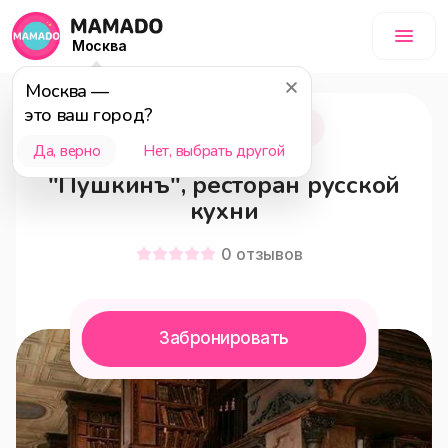
Москва
Москва
—
это ваш город?
Москва
18+
Да, верно
Нет, выбрать другой
"Пушкинъ", ресторан русской
кухни
0
отзывов
Забронировать