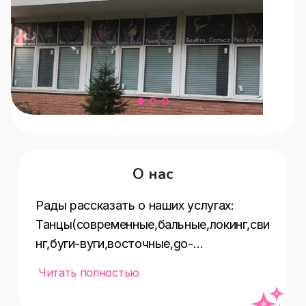
О нас
Рады рассказать о наших услугах:  
Танцы(современные,бальные,локинг,сви
нг,буги-вуги,восточные,go-
go,танго,свободные,балет,народные,ст
Читать полностью
рип-дэнс,фламенко,латина,брейк-
дэнс,hip-