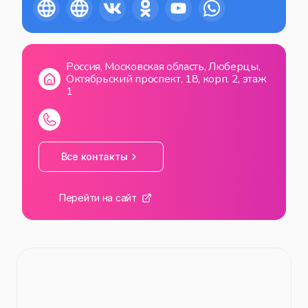
СБ
11:00
—
23:00
ВС
11:00
—
23:00
Россия, Московская область, Люберцы,
Октябрьский проспект, 18, корп. 2, этаж
1
Все контакты
Перейти на сайт