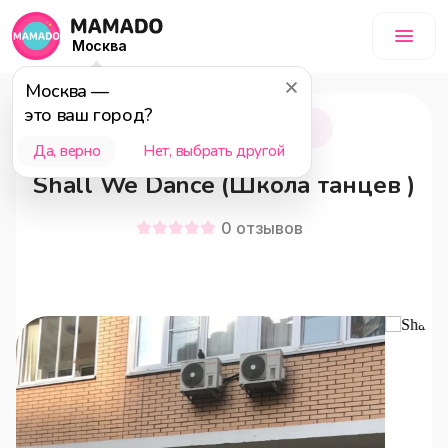
Москва
Москва
—
это ваш город?
Люберцы
15+
Да, верно
Нет, выбрать другой
Shall We Dance (Школа танцев )
0
отзывов