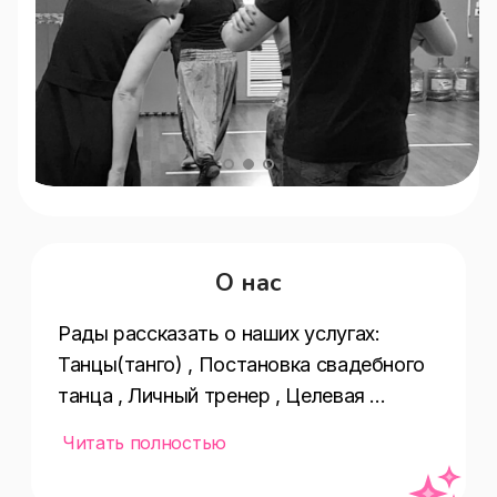
О нас
Рады рассказать о наших услугах:  
Танцы(танго) , Постановка свадебного 
танца , Личный тренер , Целевая 
аудитория(для взрослых) , Душ , 
Читать полностью
Количество залов(2) , 
Акции(скидки,акции,спецпредложения,п