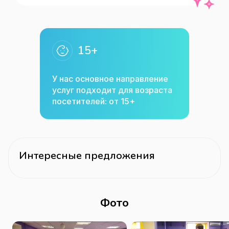
одарки) , Возрастная 
категория(взрослые) , Wi-Fi , 
Постановка танца , Подарочный 
15+
сертификат , Танцы для начинающих , 
Артисты для мероприятий Школа 
У нас основное направление
танцев
услуг подходит для возраста
посетителей: от 15+
Интересные предложения
Фото