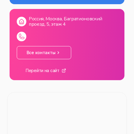
ВС
10:00
—
22:00
Россия, Москва, Багратионовский
проезд, 5, этаж 4
Все контакты
Перейти на сайт