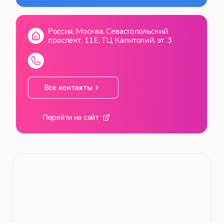
ВС
10:00
—
22:00
Россия, Москва, Севастопольский
проспект, 11Е, ТЦ Капитолий, эт. 3
Все контакты
Перейти на сайт