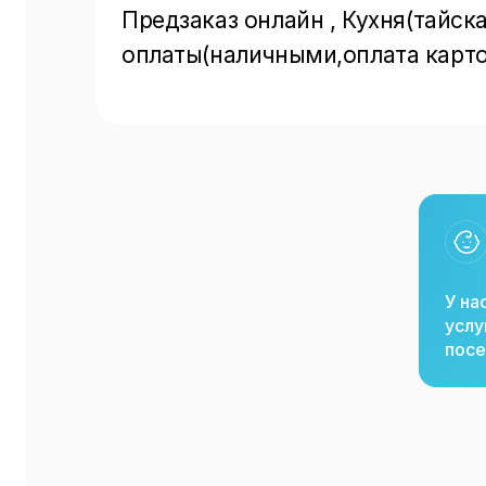
Предзаказ онлайн , Кухня(тайска
оплаты(наличными,оплата картой
У на
услу
посе