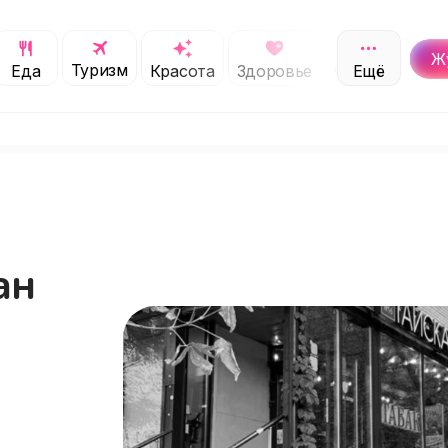
Ж
Туризм
Обучение
Еда
Красота
Здоровье
Ещё
С
ан