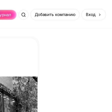
Добавить компанию
Вход
урнал
Места
Услуги
Онлайн
порт
Покупки