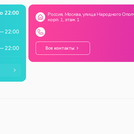
о
22:00
Россия, Москва, улица Народного Ополч
корп. 1, этаж 1
—
22:00
—
22:00
Все контакты
—
22:00
—
22:00
—
22:00
—
22:00
—
22:00