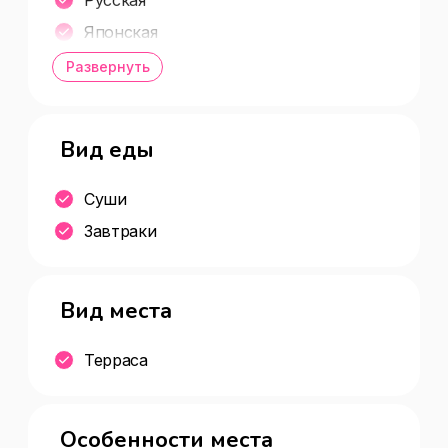
Кухня(грузинская,европейская,кавказск
Японская
ая,русская,узбекская,японская,восточн
Грузинская
Развернуть
ая) Ресторан | доставка еды и обедов | 
караоке-клуб
Вид еды
Суши
Завтраки
Вид места
Терраса
Особенности места