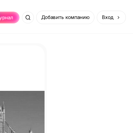
Добавить компанию
Вход
урнал
Места
Услуги
Онлайн
порт
Покупки