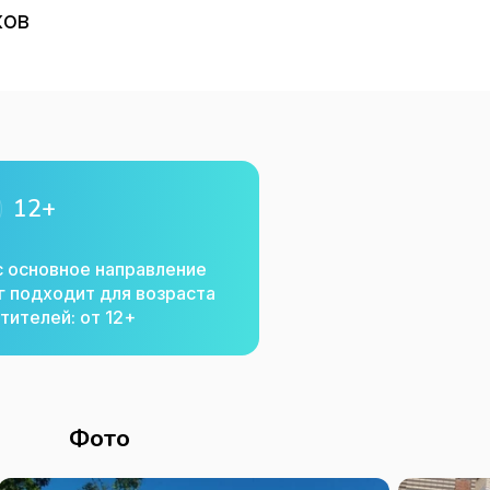
ков
12+
с основное направление
г подходит для возраста
тителей: от 12+
Фото