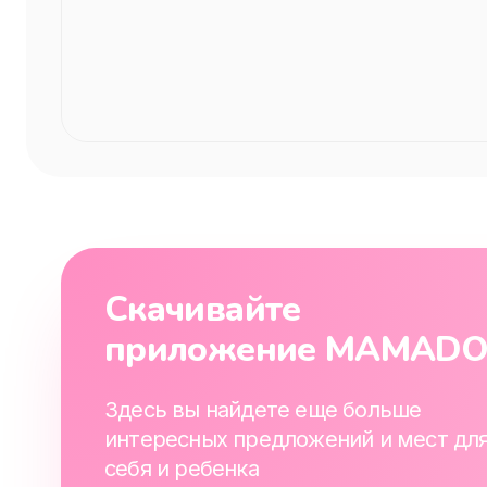
Скачивайте
приложение MAMAD
Здесь вы найдете еще больше
интересных предложений и мест дл
себя и ребенка