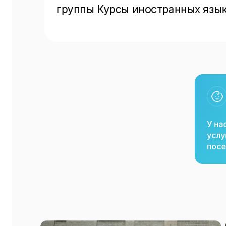
группы Курсы иностранных язы
У на
услу
посе