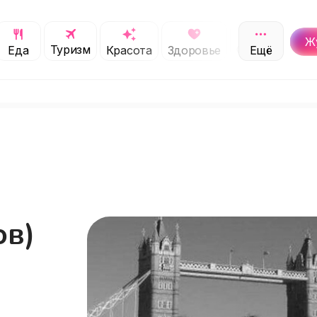
Ж
Туризм
Обучение
Еда
Красота
Здоровье
Ещё
С
ы
ов)