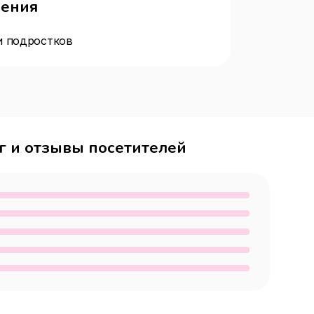
чения
и подростков
г и отзывы посетителей