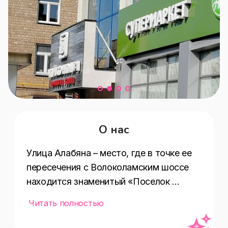
О нас
Улица Алабяна – место, где в точке ее 
пересечения с Волоколамским шоссе 
находится знаменитый «Поселок 
художников», построенный в XX веке в 
Читать полностью
духе «города-сада». Эта концепция 
разумно обустроенного, уютного, 