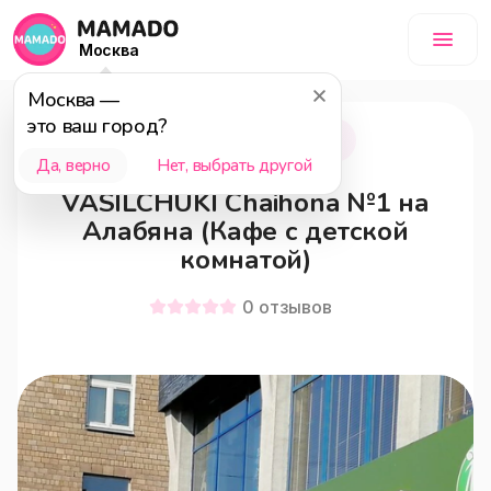
Москва
Москва
—
это ваш город?
Москва
18+
Да, верно
Нет, выбрать другой
VASILCHUKÍ Chaihona №1 на
Алабяна (Кафе с детской
комнатой)
0
отзывов