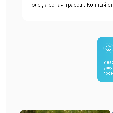
поле , Лесная трасса , Конный 
У на
услу
посе