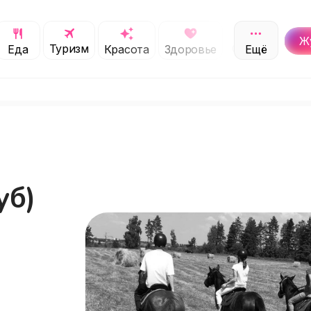
Ж
Туризм
Обучение
Еда
Красота
Здоровье
Ещё
С
уб)