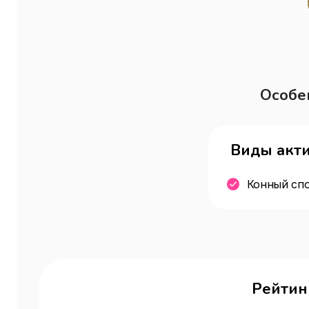
Особе
Виды акт
Конный сп
Рейтин