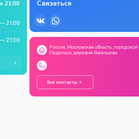
Связаться
о
21:00
—
21:00
—
21:00
Россия, Московская область, городской
Подольск, деревня Валищево
—
21:00
—
21:00
Все контакты
—
21:00
—
21:00
—
21:00