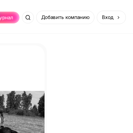
Добавить компанию
Вход
урнал
Места
Услуги
Онлайн
порт
Покупки