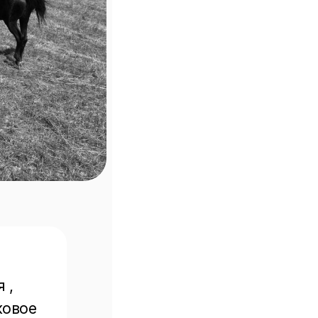
 , 
ковое 