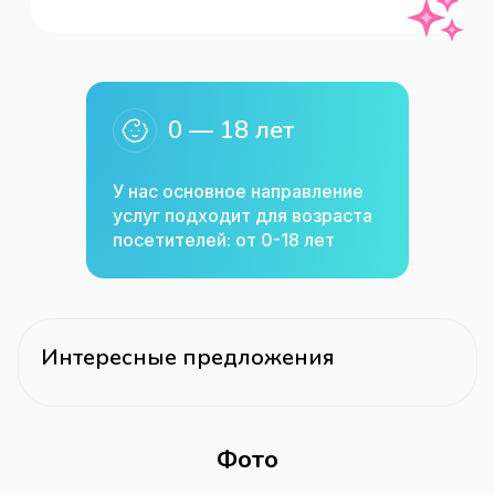
укладки, прокалывание ушек, аквагрим, 
маникюр, плетение косичек, глиттер-
тату и детский макияж. В студии есть 
кресла-машинки, мультики, игрушки и 
0 — 18 лет
мыльные пузыри, зона для игр, 
"волшебный" развивающий экран и 
У нас основное направление
приставка X-Box. 
услуг подходит для возраста
посетителей: от 0-18 лет
Интересные предложения
Фото