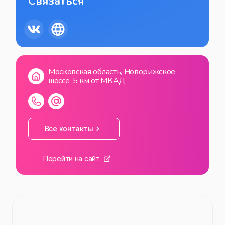
Связаться
Московская область, Новорижское
шоссе, 5 км от МКАД
Все контакты
Перейти на сайт