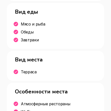
Цена бизнес-ланча(590 ₽) , Предзаказ 
Вид еды
онлайн , Особенности заведения(меню 
на английском,винная карта) , Wi-Fi ,  , 
Мясо и рыба
Кухня(кавказская,национальная) , 
Обеды
Подарочный сертификат , Типы 
доставки(Яндекс.Еда) , Доступность 
Завтраки
входа на инвалидной 
коляске(доступно) Ресторан
Вид места
Терраса
Особенности места
Атмосферные рестораны